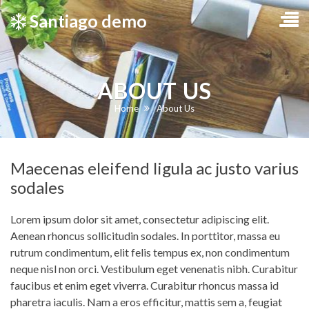
Santiago demo
ABOUT US
Current:
Home
About Us
Maecenas eleifend ligula ac justo varius
sodales
Lorem ipsum dolor sit amet, consectetur adipiscing elit.
Aenean rhoncus sollicitudin sodales. In porttitor, massa eu
rutrum condimentum, elit felis tempus ex, non condimentum
neque nisl non orci. Vestibulum eget venenatis nibh. Curabitur
faucibus et enim eget viverra. Curabitur rhoncus massa id
pharetra iaculis. Nam a eros efficitur, mattis sem a, feugiat