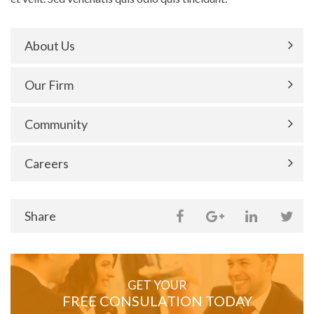
About Us
Our Firm
Community
Careers
Share
Share
Share
Sh
on
Share
this
this
this
thi
social
page
page
page
pa
media
GET YOUR
FREE CONSULATION TODAY