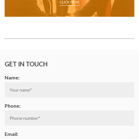
on
on
on
on
CLICK HERE
Facebook
Google
Linkedin
Twi
Plus
GET IN TOUCH
Name:
Phone:
Email: