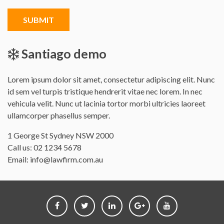
SUBMIT
Santiago demo
Lorem ipsum dolor sit amet, consectetur adipiscing elit. Nunc
id sem vel turpis tristique hendrerit vitae nec lorem. In nec
vehicula velit. Nunc ut lacinia tortor morbi ultricies laoreet
ullamcorper phasellus semper.
Office
1 George St Sydney NSW 2000
address
Call us:
02 1234 5678
is
Email:
info@lawfirm.com.au
Follow
Follow
Follow
Follow
Follow
us
us
us
us
us