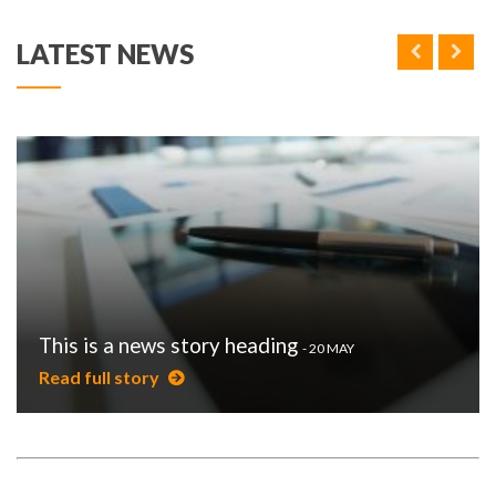
LATEST NEWS
PUBLISHED
This is a news story heading
-
20 MAY
ON
Read full story