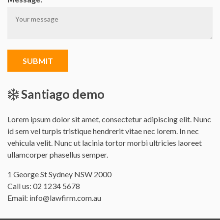
SUBMIT
Santiago demo
Lorem ipsum dolor sit amet, consectetur adipiscing elit. Nunc
id sem vel turpis tristique hendrerit vitae nec lorem. In nec
vehicula velit. Nunc ut lacinia tortor morbi ultricies laoreet
ullamcorper phasellus semper.
Office
1 George St Sydney NSW 2000
address
Call us:
02 1234 5678
is
Email:
info@lawfirm.com.au