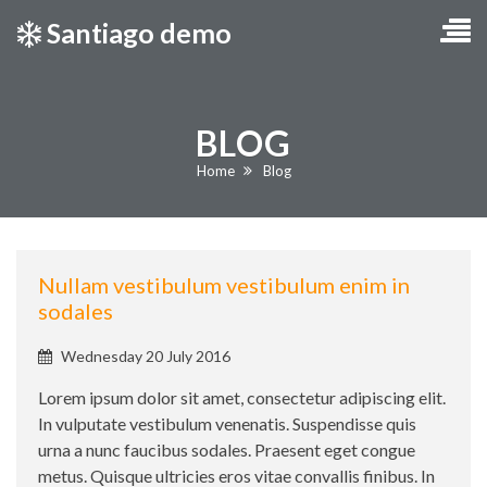
Santiago demo
BLOG
Current:
Home
Blog
Nullam vestibulum vestibulum enim in
sodales
Published
Wednesday 20 July 2016
on:
Lorem ipsum dolor sit amet, consectetur adipiscing elit.
In vulputate vestibulum venenatis. Suspendisse quis
urna a nunc faucibus sodales. Praesent eget congue
metus. Quisque ultricies eros vitae convallis finibus. In