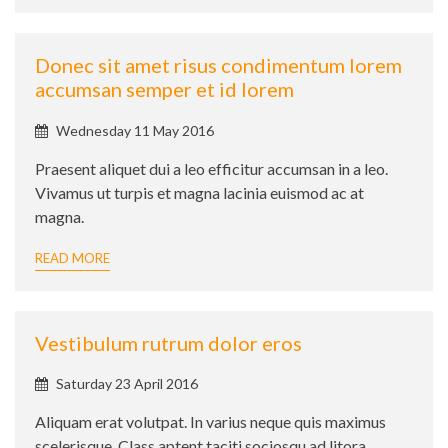
Donec sit amet risus condimentum lorem
accumsan semper et id lorem
Published
Wednesday 11 May 2016
on:
Praesent aliquet dui a leo efficitur accumsan in a leo.
Vivamus ut turpis et magna lacinia euismod ac at
magna.
READ MORE
Vestibulum rutrum dolor eros
Published
Saturday 23 April 2016
on:
Aliquam erat volutpat. In varius neque quis maximus
scelerisque. Class aptent taciti sociosqu ad litora