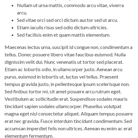
Nullam ut urna mattis, commodo arcu vitae, viverra
arcu.
Sed vitae orci sed orci dictum auctor sed ut arcu.
Etiam iaculis risus sed odio dictum ultricies.
Sed facilisis enim et quam mattis elementum.
Maecenas lectus urna, suscipit id congue non, condimentum a
tellus. Donec posuere libero vitae faucibus euismod. Nulla
dignissim velit dui. Nunc venenatis ut tortor sed placerat.
Etiam ac lobortis odio, in ullamcorper justo. Aenean arcu
purus, euismod in lobortis ut, luctus vel tellus. Praesent
tempus gravida justo, in pellentesque ipsum scelerisque non.
Sed finibus tortor mi, sit amet posuere arcu rutrum eget.
Vestibulum ac sollicitudin erat. Suspendisse sodales mauris
tincidunt sapien sodales ullamcorper. Phasellus volutpat
magna eget nisl consectetur aliquet. Aliquam tempus posuere
erat nec gravida. Fusce interdum tincidunt condimentum. Sed
accumsan imperdiet felis non ultrices. Aenean eu enim ac erat
elementum fermentum.