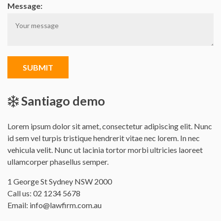
Message:
SUBMIT
Santiago demo
Lorem ipsum dolor sit amet, consectetur adipiscing elit. Nunc
id sem vel turpis tristique hendrerit vitae nec lorem. In nec
vehicula velit. Nunc ut lacinia tortor morbi ultricies laoreet
ullamcorper phasellus semper.
Office
1 George St Sydney NSW 2000
address
Call us:
02 1234 5678
is
Email:
info@lawfirm.com.au