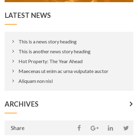
LATEST NEWS
This is a news story heading
This is another news story heading
Hot Property: The Year Ahead
Maecenas ut enim ac urna vulputate auctor
Aliquam non nisl
ARCHIVES
Share
Share
Share
Sh
on
Share