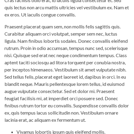
Cras facilisis odio erat, id iaculis ligula consectetur et. Sed
quis lectus non arcu mattis ultricies vel vestibulum ex. Nam et
ex eros. Ut iaculis congue convallis.
Praesent placerat quam sem, non mollis felis sagittis quis.
Curabitur aliquam orci volutpat, semper sem nec, luctus
ligula. Nam finibus lobortis sodales. Donec convallis eleifend
rutrum. Proin in odio accumsan, tempus nunc sed, scelerisque
nisi. Quisque sed erat nec neque condimentum tempus. Class
aptent taciti sociosqu ad litora torquent per conubia nostra,
per inceptos himenaeos. Vestibulum sit amet vulputate nibh.
Sed tellus felis, placerat eget laoreet id, dapibus in orci. In eu
blandit neque. Mauris pellentesque lorem tellus, id euismod
augue vulputate consectetur. Sed et dolor mi. Praesent
feugiat facilisis mi, at imperdiet orci posuere sed. Donec
finibus rutrum tortor eu convallis. Suspendisse convallis dolor
ex, quis tempus lacus sollicitudin non. Vestibulum ornare
lacinia erat, ac aliquam ex fermentum ut.
Vivamus lobortis ipsum quis eleifend mollis.