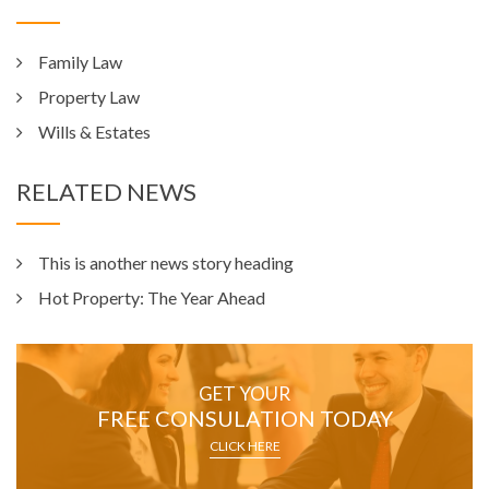
Family Law
Property Law
Wills & Estates
RELATED NEWS
This is another news story heading
Hot Property: The Year Ahead
GET YOUR
FREE CONSULATION TODAY
CLICK HERE