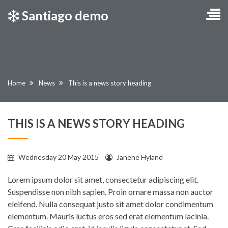
Santiago demo
Current:
Home
News
This is a news story heading
THIS IS A NEWS STORY HEADING
Published
Written
Wednesday 20 May 2015
Janene Hyland
on:
by:
Lorem ipsum dolor sit amet, consectetur adipiscing elit.
Suspendisse non nibh sapien. Proin ornare massa non auctor
eleifend. Nulla consequat justo sit amet dolor condimentum
elementum. Mauris luctus eros sed erat elementum lacinia.