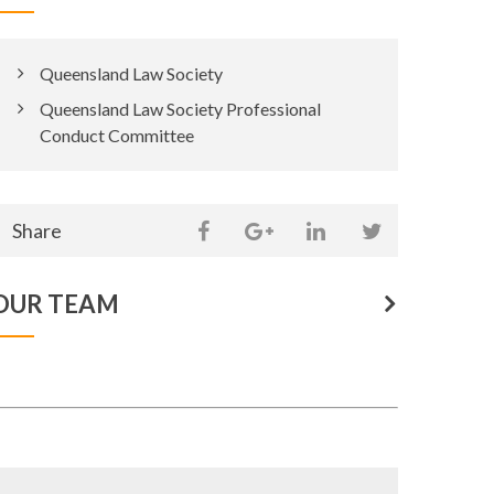
Queensland Law Society
Queensland Law Society Professional
Conduct Committee
Share
Share
Share
Share
on
Share
this
this
this
this
social
OUR TEAM
page
page
page
page
media
on
on
on
on
Facebook
Google
Linkedin
Twitter