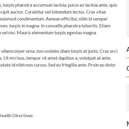
 turpis pharetra accumsan lacinia, purus ex lacinia ante, quis
scipit auctor. Curabitur vel bibendum lectus. Cras vitae
 euismod condimentum. Aenean efficitur, nibh id semper
nunc turpis in magna. In convallis pharetra lobortis. Etiam
a vel nisi. Mauris elementum turpis egestas magna
s ullamcorper urna, non sodales diam turpis at justo. Cras orci
s. Ut mi risus, tempor sit amet dapibus a, volutpat at ante.
ate id nibh non cursus. Sed eu fringilla ante. Proin eu dolor
Health Directives