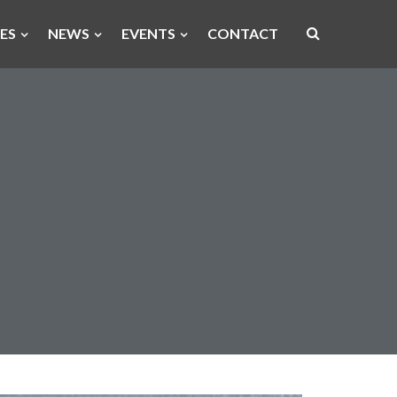
ES
NEWS
EVENTS
CONTACT
Open
site
search