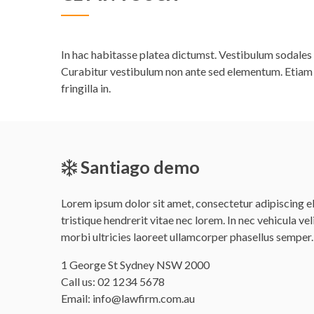
In hac habitasse platea dictumst. Vestibulum sodales e
Curabitur vestibulum non ante sed elementum. Etiam n
fringilla in.
Santiago demo
Lorem ipsum dolor sit amet, consectetur adipiscing eli
tristique hendrerit vitae nec lorem. In nec vehicula vel
morbi ultricies laoreet ullamcorper phasellus semper.
Office
1 George St Sydney NSW 2000
address
Call us:
02 1234 5678
is
Email:
info@lawfirm.com.au