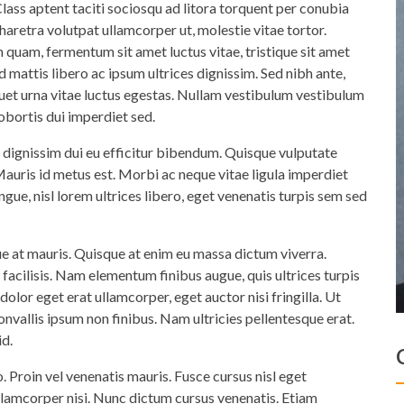
Class aptent taciti sociosqu ad litora torquent per conubia
haretra volutpat ullamcorper ut, molestie vitae tortor.
 quam, fermentum sit amet luctus vitae, tristique sit amet
d mattis libero ac ipsum ultrices dignissim. Sed nibh ante,
iquet urna vitae luctus egestas. Nullam vestibulum vestibulum
obortis dui imperdiet sed.
dignissim dui eu efficitur bibendum. Quisque vulputate
Mauris id metus est. Morbi ac neque vitae ligula imperdiet
ngue, nisl lorem ultrices libero, eget venenatis turpis sem sed
que at mauris. Quisque at enim eu massa dictum viverra.
t facilisis. Nam elementum finibus augue, quis ultrices turpis
olor eget erat ullamcorper, eget auctor nisi fringilla. Ut
nvallis ipsum non finibus. Nam ultricies pellentesque erat.
id.
o. Proin vel venenatis mauris. Fusce cursus nisl eget
ullamcorper nisi. Nunc dictum cursus venenatis. Etiam