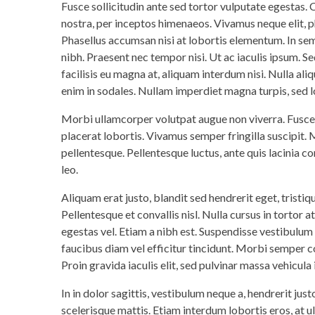
Fusce sollicitudin ante sed tortor vulputate egestas. 
nostra, per inceptos himenaeos. Vivamus neque elit, p
Phasellus accumsan nisi at lobortis elementum. In sem
nibh. Praesent nec tempor nisi. Ut ac iaculis ipsum. Se
facilisis eu magna at, aliquam interdum nisi. Nulla al
enim in sodales. Nullam imperdiet magna turpis, sed l
Morbi ullamcorper volutpat augue non viverra. Fusce 
placerat lobortis. Vivamus semper fringilla suscipit. 
pellentesque. Pellentesque luctus, ante quis lacinia co
leo.
Aliquam erat justo, blandit sed hendrerit eget, tristi
Pellentesque et convallis nisl. Nulla cursus in tortor a
egestas vel. Etiam a nibh est. Suspendisse vestibulum d
faucibus diam vel efficitur tincidunt. Morbi semper co
Proin gravida iaculis elit, sed pulvinar massa vehicula 
In in dolor sagittis, vestibulum neque a, hendrerit just
scelerisque mattis. Etiam interdum lobortis eros, at 