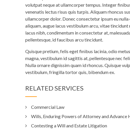
volutpat neque at ullamcorper tempus. Integer finibus,
venenatis lectus risus quis turpis. Aliquam rhoncus su
ullamcorper dolor. Donec consectetur ipsum eu nulla
aliquam, augue lacus vestibulum arcu, vitae tincidunt 
lacus nibh, condimentum in consectetur at, malesuad
pellentesque, id faucibus arcu tincidunt.
Quisque pretium, felis eget finibus lacinia, odio metu
magna, vestibulum id sagittis at, pellentesque nec feli
Nulla ornare dignissim quam id rhoncus. Quisque vulput
vestibulum, fringilla tortor quis, bibendum ex.
RELATED SERVICES
Commercial Law
Wills, Enduring Powers of Attorney and Advance 
Contesting a Will and Estate Litigation