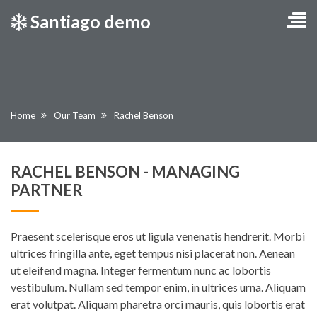
Santiago demo
Current:
Home
Our Team
Rachel Benson
RACHEL BENSON
- MANAGING
PARTNER
Praesent scelerisque eros ut ligula venenatis hendrerit. Morbi
ultrices fringilla ante, eget tempus nisi placerat non. Aenean
ut eleifend magna. Integer fermentum nunc ac lobortis
vestibulum. Nullam sed tempor enim, in ultrices urna. Aliquam
erat volutpat. Aliquam pharetra orci mauris, quis lobortis erat