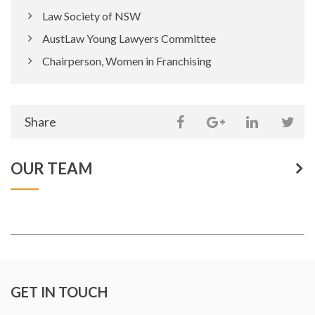
Law Society of NSW
AustLaw Young Lawyers Committee
Chairperson, Women in Franchising
Share
Share
Share
Sh
on
Share
this
this
this
thi
social
OUR TEAM
page
page
page
pa
media
on
on
on
on
Facebook
Google
Linkedin
Twi
Plus
GET IN TOUCH