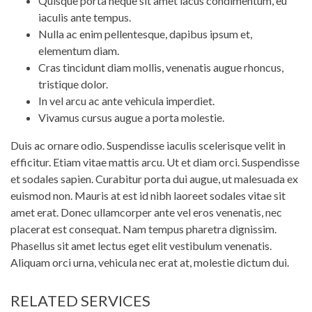
Quisque porta neque sit amet lacus condimentum, eu
iaculis ante tempus.
Nulla ac enim pellentesque, dapibus ipsum et,
elementum diam.
Cras tincidunt diam mollis, venenatis augue rhoncus,
tristique dolor.
In vel arcu ac ante vehicula imperdiet.
Vivamus cursus augue a porta molestie.
Duis ac ornare odio. Suspendisse iaculis scelerisque velit in
efficitur. Etiam vitae mattis arcu. Ut et diam orci. Suspendisse
et sodales sapien. Curabitur porta dui augue, ut malesuada ex
euismod non. Mauris at est id nibh laoreet sodales vitae sit
amet erat. Donec ullamcorper ante vel eros venenatis, nec
placerat est consequat. Nam tempus pharetra dignissim.
Phasellus sit amet lectus eget elit vestibulum venenatis.
Aliquam orci urna, vehicula nec erat at, molestie dictum dui.
RELATED SERVICES